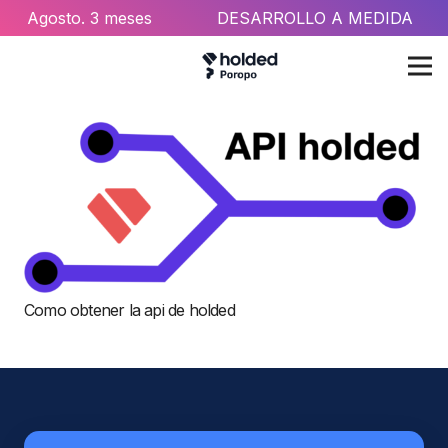
Agosto
. 3 meses
DESARROLLO A MEDIDA
gratis
con Holded
Como obtener la api de holded