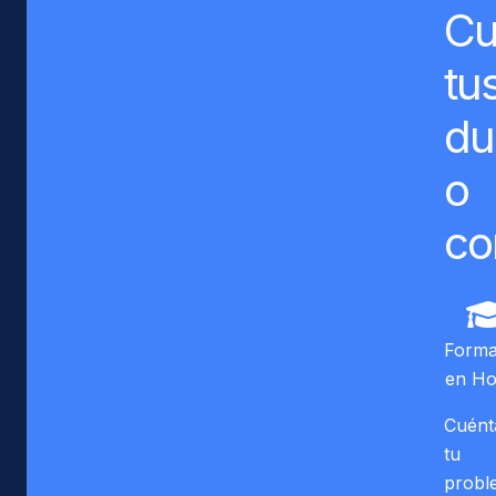
Cu
tu
du
o
co
Forma
en Ho
Cuént
tu
probl