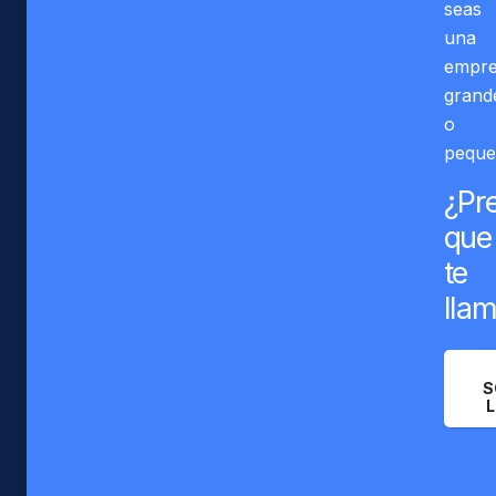
seas
una
empre
grand
o
peque
¿Pre
que
te
lla
S