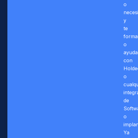
o
neces
y
te
form
o
ayud
con
Holde
o
cualqu
integr
de
Softw
o
implan
Ya